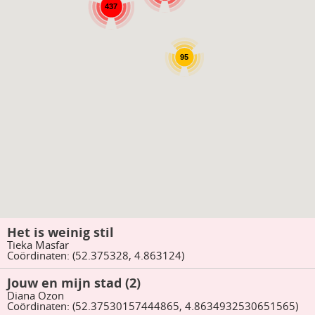
437
95
Het is weinig stil
Tieka Masfar
Coördinaten: (52.375328, 4.863124)
Jouw en mijn stad (2)
Diana Ozon
Coördinaten: (52.37530157444865, 4.8634932530651565)