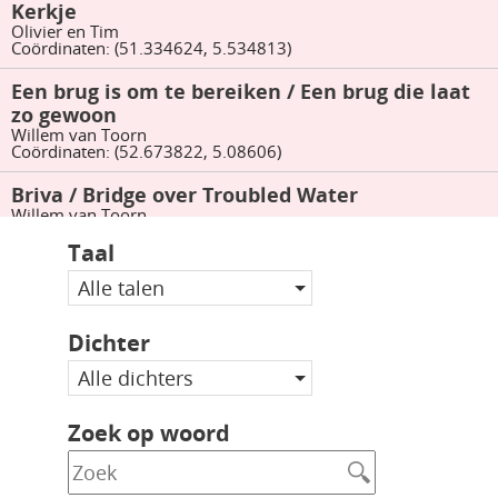
Kerkje
Olivier en Tim
Coördinaten: (51.334624, 5.534813)
Een brug is om te bereiken / Een brug die laat
zo gewoon
Willem van Toorn
Coördinaten: (52.673822, 5.08606)
Briva / Bridge over Troubled Water
Willem van Toorn
Coördinaten: (52.676203, 5.08271)
Taal
drie oude wijfjes / Anna van de lappen
Alle talen
Willem van Toorn
Coördinaten: (52.676047, 5.08097)
Dichter
’s Avonds op het Galgenveld
Frans Kusters
Alle dichters
Grotiusgebouw, Montessorilaan 10, 6525 HR Nijmegen,
Nederland
Zoek op woord
onze planeet
Hans Wap
Zaagmolenbrug, Rotterdam, Nederland