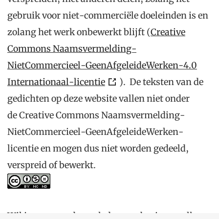
Op plekken zonder brug / Onder de brug bij
gebruik voor niet-commerciële doeleinden is en
Anke Franke
Willem van Toorn
zolang het werk onbewerkt blijft (
Creative
Coördinaten: (52.67414, 5.079384)
Commons Naamsvermelding-
Mijn leven danst
Luckie Delacroix
NietCommercieel-GeenAfgeleideWerken-4.0
Zaagmolenkade 131, Rotterdam, Nederland
Internationaal-licentie
). De teksten van de
Komt hier en weest goet schik
gedichten op deze website vallen niet onder
Onbekend
Parklaan 57, Haarlem, Nederland
de Creative Commons Naamsvermelding-
drink ik, dan bederf ik
NietCommercieel-GeenAfgeleideWerken-
Onbekend
Stormsteeg 2, Amsterdam, Nederland
licentie en mogen dus niet worden gedeeld,
Heilige Geest of Arme Wees- en Kinderhuis,
verspreid of bewerkt.
Leiden
Onbekend
Hooglandse Kerkgracht 17, Leiden, Nederland
Tot weeskens bloot
Onbekend
Wil je graag onderzoek doen op basis van alle