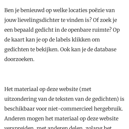
De dichter duikt
Willem Jan Otten
Ben je benieuwd op welke locaties poëzie van
Coördinaten: (52.27898184898899, 4.865127883467113)
jouw lievelingsdichter te vinden is? Of zoek je
De Jeremiebrug over / Over de Jeremiebrug
een bepaald gedicht in de openbare ruimte? Op
Onno Kosters
Jeremiebrug Maximapark, Alendorperweg, Utrecht, Nederland
de kaart kan je op de labels klikken om
Bruggen worden bezongen
gedichten te bekijken. Ook kan je de database
Willem van Toorn
Coördinaten: (52.671942, 5.084225)
doorzoeken.
Er moet een tijd zijn geweest / Plekken met
laag water
Willem van Toorn
Coördinaten: (52.67344, 5.084713)
Het materiaal op deze website (met
Lied van de twee koningskinderen
Onbekend
uitzondering van de teksten van de gedichten) is
Fonteinstraat 2, Den Bosch, Nederland
beschikbaar voor niet-commercieel hergebruik.
Bruggen zijn van alle talen
Anderen mogen het materiaal op deze website
Willem van Toorn
Coördinaten: (52.674259, 5.080067)
verspreiden, met anderen delen, zolang het