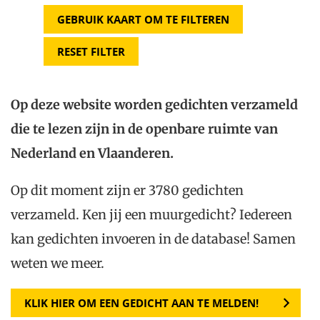
GEBRUIK KAART OM TE FILTEREN
Deze kade daar
Esther Vaartjes
Zaagmolenkade 18, Rotterdam, Nederland
RESET FILTER
De Rotte
Fred Marree
Zaagmolenkade 18, Rotterdam, Nederland
Op deze website worden gedichten verzameld
Lees maar
die te lezen zijn in de openbare ruimte van
Myrte Leffring
Zaagmolenkade 161, Rotterdam, Nederland
Nederland en Vlaanderen.
Niets staat stil
Yentl Hogerzeil-Gondrie
Op dit moment zijn er 3780 gedichten
Zaagmolenkade 183, Rotterdam, Nederland
verzameld. Ken jij een muurgedicht? Iedereen
Zoals wij die verjaren
kan gedichten invoeren in de database! Samen
Jorieke van Harten
Zaagmolenkade 225, Rotterdam, Nederland
weten we meer.
leg hier maar aan
Jan Wagenaar
Coördinaten: (51.930735671158516, 4.485680990213026)
KLIK HIER OM EEN GEDICHT AAN TE MELDEN!