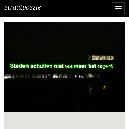
Direct
Straatpoëzie
Navi
naar
het
inhoud