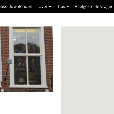
base downloaden
Over
Tips
Veelgestelde vragen