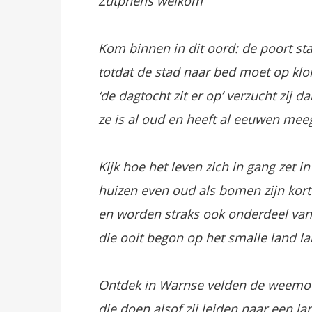
Zutphens welkom
Kom binnen in dit oord: de poort sta
totdat de stad naar bed moet op klok
‘de dagtocht zit er op’ verzucht zij 
ze is al oud en heeft al eeuwen mee
Kijk hoe het leven zich in gang zet in
huizen even oud als bomen zijn kor
en worden straks ook onderdeel van 
die ooit begon op het smalle land la
Ontdek in Warnse velden de weemo
die doen alsof zij leiden naar een l