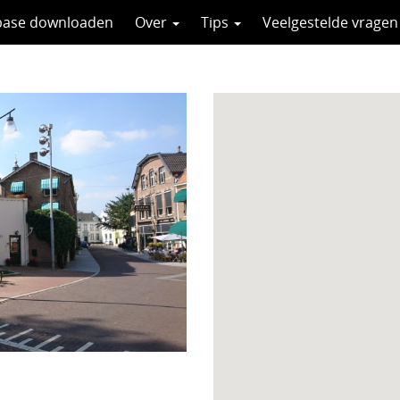
base downloaden
Over
Tips
Veelgestelde vragen