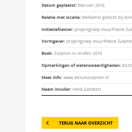
Datum geplaatst:
februari 2016
Relatie met locatie:
Welkomst gedicht bij b
Initiatiefnemer:
projectgroep muurPoëzie Zu
Vormgever:
projectgroep muurPoëzie Zutph
Boek:
Zutphen in strofen 2010
Opmerkingen of wetenswaardigheden:
dicht
Meer info:
www.atriumzutphen.nl
Naam invuller:
Henk Gombert
TERUG NAAR OVERZICHT