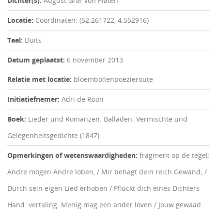
Dichter(s):
August Graf von Platen
Locatie:
Coördinaten: (52.261722, 4.552916)
Taal:
Duits
Datum geplaatst:
6 november 2013
Relatie met locatie:
bloembollenpoëzieroute
Initiatiefnemer:
Adri de Roon
Boek:
Lieder und Romanzen. Balladen. Vermischte und
Gelegenheitsgedichte (1847)
Opmerkingen of wetenswaardigheden:
fragment op de tegel:
Andre mögen Andre loben, / Mir behagt dein reich Gewand; /
Durch sein eigen Lied erhoben / Pflückt dich eines Dichters
Hand. vertaling: Menig mag een ander loven / Jouw gewaad