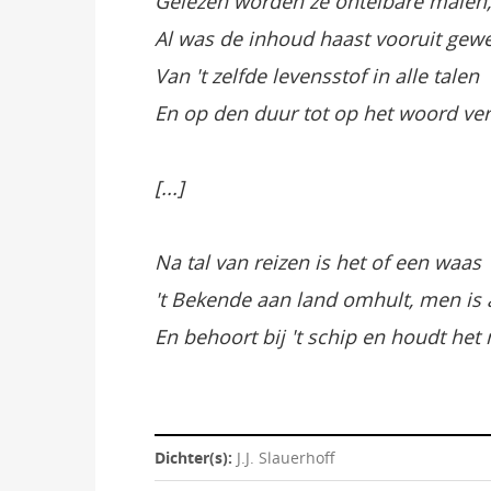
Gelezen worden ze ontelbare malen,
Al was de inhoud haast vooruit gewe
Van 't zelfde levensstof in alle talen
En op den duur tot op het woord ver
[...]
Na tal van reizen is het of een waas
't Bekende aan land omhult, men is 
En behoort bij 't schip en houdt het
Dichter(s):
J.J. Slauerhoff