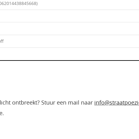
.062014438845668)
ff
edicht ontbreekt? Stuur een mail naar
info@straatpoezi
e.