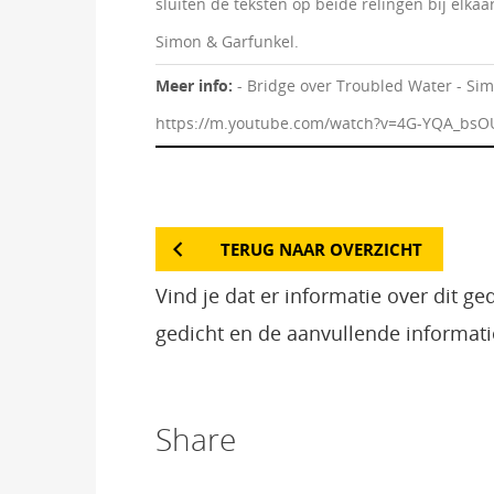
sluiten de teksten op beide relingen bij elka
Simon & Garfunkel.
Meer info:
- Bridge over Troubled Water - Sim
https://m.youtube.com/watch?v=4G-YQA_bsO
TERUG NAAR OVERZICHT
Vind je dat er informatie over dit g
gedicht en de aanvullende informati
Share