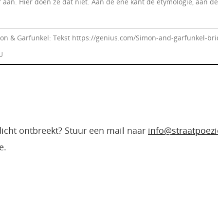
ar aan. Hier doen ze dat niet. Aan de ene kant de etymologie, aan 
on & Garfunkel: Tekst https://genius.com/Simon-and-garfunkel-brid
U
edicht ontbreekt? Stuur een mail naar
info@straatpoezi
e.