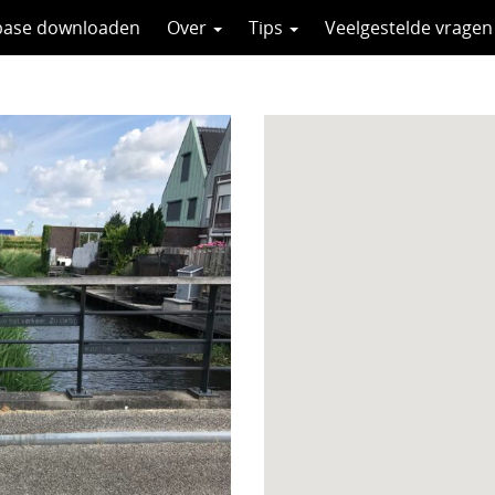
base downloaden
Over
Tips
Veelgestelde vragen