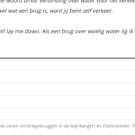
e woord briva: verbinding over water voor het verkeer.
l wat een brug is, want jij bent zelf verkeer.
ill lay me down. Als een brug over woelig water lig ik 
van zeven dichtregelbruggen in de wijk Bangert en Oosterpolder