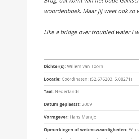
Brug, dat komt van het oude Gallisch
woordenboek. Maar jij weet ook zo we
Like a bridge over troubled water I w
Dichter(s):
Willem van Toorn
Locatie:
Coördinaten: (52.676203, 5.08271)
Taal:
Nederlands
Datum geplaatst:
2009
Vormgever:
Hans Mantje
Opmerkingen of wetenswaardigheden:
Eén 