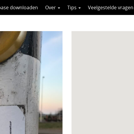
base downloaden
Over
Tips
Veelgestelde vragen