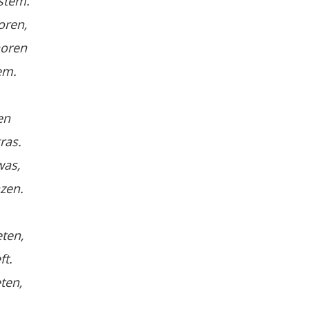
stem.
oren,
horen
em.
en
ras.
was,
zen.
eten,
ft.
ten,