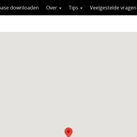
base downloaden
Over
Tips
Veelgestelde vragen