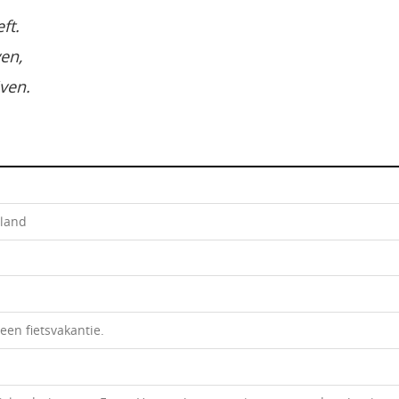
ft.
ven,
jven.
rland
 een fietsvakantie.