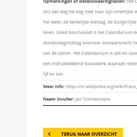
Opmerkingen of wetenswaardigheden:
Het 
ons van dag tot dag mee naar zijn innerlijke w
het weer, de kerkelijke vierdag, de burgerlij
leven. Goed beschouwd is het Calendarium één
donderdagmiddag evenzeer bestaansrecht hee
van de zomer. Het Calendarium is ook en voora
een indrukwekkend bouwwerk, waaraan steen v
lijf en ziel.
Meer info:
https://nl.wikipedia.org/wiki/Fr
Naam invuller:
Jan Timmermann
TERUG NAAR OVERZICHT