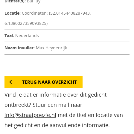
Dichter(s):
Bai Juyi
Locatie:
Coördinaten: (52.01454408287943,
6.1380027359093825)
Taal:
Nederlands
Naam invuller:
Max Heydenrijk
TERUG NAAR OVERZICHT
Vind je dat er informatie over dit gedicht
ontbreekt? Stuur een mail naar
info@straatpoezie.nl
met de titel en locatie van
het gedicht en de aanvullende informatie.