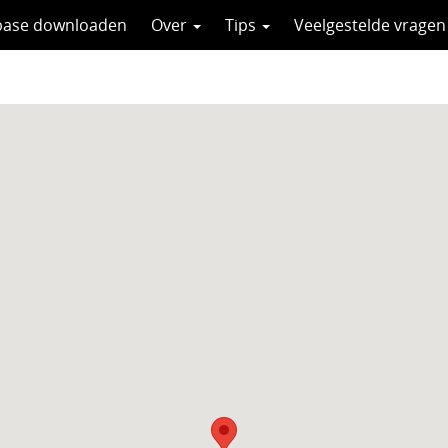
base downloaden
Over
Tips
Veelgestelde vragen