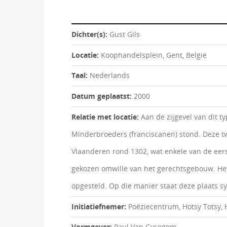
Dichter(s):
Gust Gils
Locatie:
Koophandelsplein, Gent, België
Taal:
Nederlands
Datum geplaatst:
2000
Relatie met locatie:
Aan de zijgevel van dit 
Minderbroeders (franciscanen) stond. Deze t
Vlaanderen rond 1302, wat enkele van de eers
gekozen omwille van het gerechtsgebouw. He
opgesteld. Op die manier staat deze plaats s
Initiatiefnemer:
Poëziecentrum, Hotsy Totsy, 
Vormgever:
Paul Van Gysegem