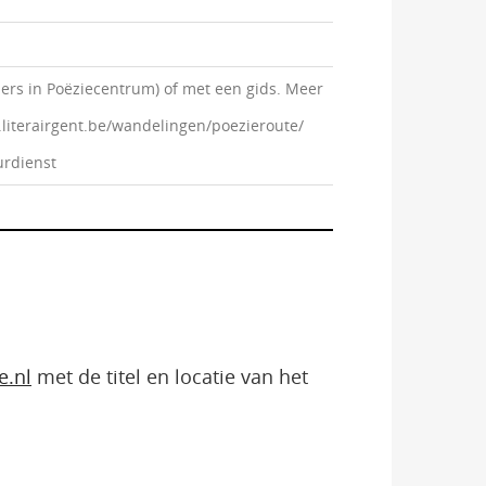
lders in Poëziecentrum) of met een gids. Meer
literairgent.be/wandelingen/poezieroute/
urdienst
e.nl
met de titel en locatie van het