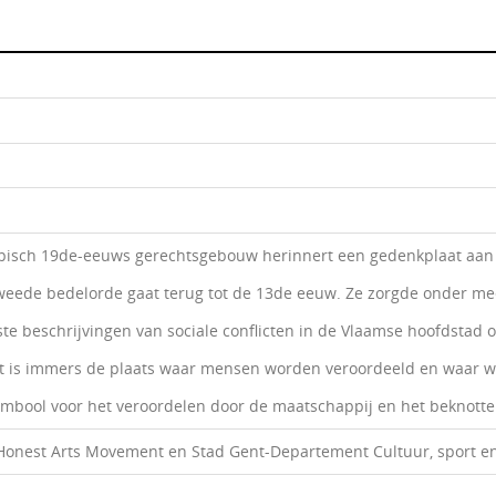
typisch 19de-eeuws gerechtsgebouw herinnert een gedenkplaat aan he
weede bedelorde gaat terug tot de 13de eeuw. Ze zorgde onder mee
te beschrijvingen van sociale conflicten in de Vlaamse hoofdstad 
t is immers de plaats waar mensen worden veroordeeld en waar we
ymbool voor het veroordelen door de maatschappij en het beknotten
Honest Arts Movement en Stad Gent-Departement Cultuur, sport en 