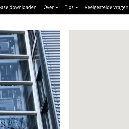
base downloaden
Over
Tips
Veelgestelde vragen