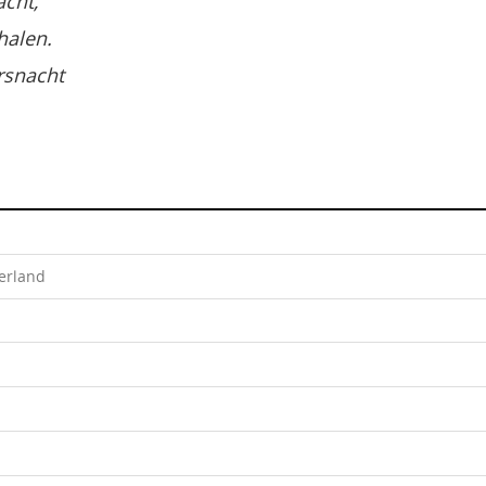
acht,
halen.
rsnacht
erland