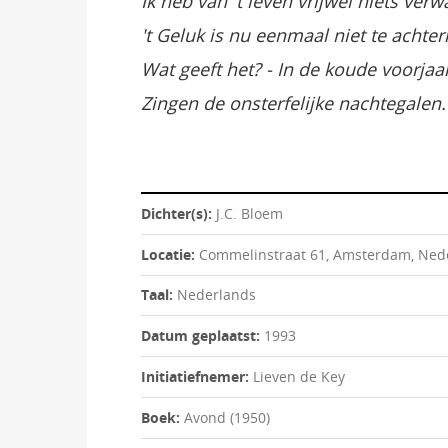
Ik heb van 't leven vrijwel niets verw
't Geluk is nu eenmaal niet te achter
Wat geeft het? - In de koude voorjaa
Zingen de onsterfelijke nachtegalen.
Dichter(s):
J.C. Bloem
Locatie:
Commelinstraat 61, Amsterdam, Ned
Taal:
Nederlands
Datum geplaatst:
1993
Initiatiefnemer:
Lieven de Key
Boek:
Avond (1950)