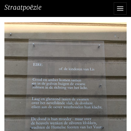
Direct
Straatpoëzie
Navi
naar
het
inhoud