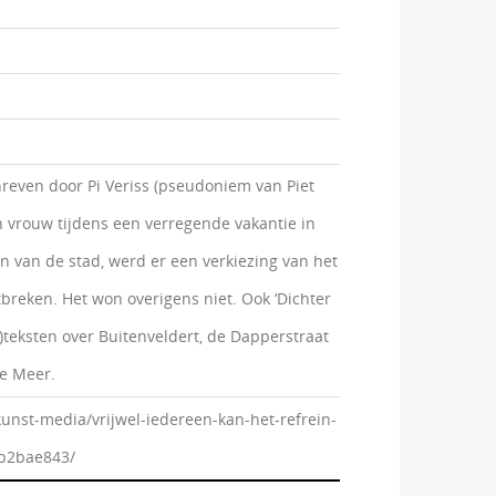
reven door Pi Veriss (pseudoniem van Piet
jn vrouw tijdens een verregende vakantie in
n van de stad, werd er een verkiezing van het
tbreken. Het won overigens niet. Ook ‘Dichter
teksten over Buitenveldert, de Dapperstraat
we Meer.
unst-media/vrijwel-iedereen-kan-het-refrein-
~b2bae843/