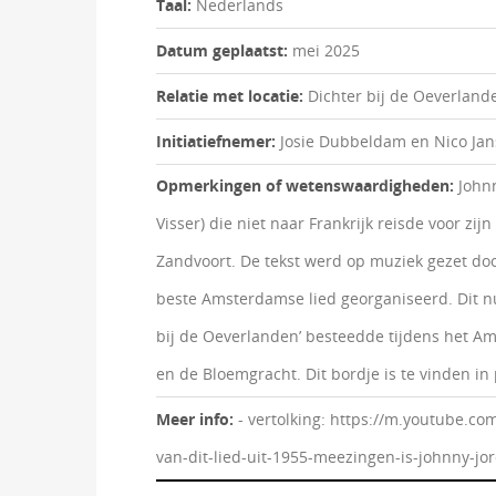
Taal:
Nederlands
Datum geplaatst:
mei 2025
Relatie met locatie:
Dichter bij de Oeverland
Initiatiefnemer:
Josie Dubbeldam en Nico Jans
Opmerkingen of wetenswaardigheden:
John
Visser) die niet naar Frankrijk reisde voor zi
Zandvoort. De tekst werd op muziek gezet door
beste Amsterdamse lied georganiseerd. Dit num
bij de Oeverlanden’ besteedde tijdens het Am
en de Bloemgracht. Dit bordje is te vinden i
Meer info:
- vertolking: https://m.youtube.c
van-dit-lied-uit-1955-meezingen-is-johnny-