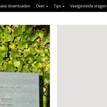
base downloaden
Over
Tips
Veelgestelde vragen