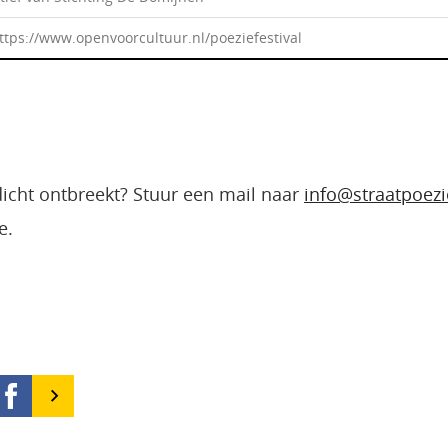
https://www.openvoorcultuur.nl/poeziefestival
edicht ontbreekt? Stuur een mail naar
info@straatpoezi
e.