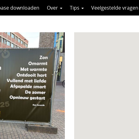
base downloaden
Over
Tips
Veelgestelde vragen