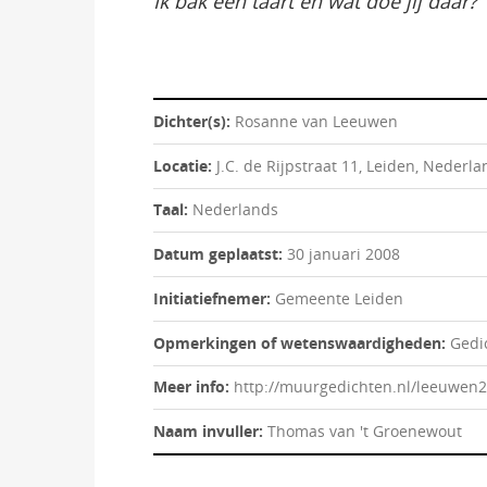
Ik bak een taart en wat doe jij daar?
Dichter(s):
Rosanne van Leeuwen
Locatie:
J.C. de Rijpstraat 11, Leiden, Nederla
Taal:
Nederlands
Datum geplaatst:
30 januari 2008
Initiatiefnemer:
Gemeente Leiden
Opmerkingen of wetenswaardigheden:
Gedi
Meer info:
http://muurgedichten.nl/leeuwen2
Naam invuller:
Thomas van 't Groenewout