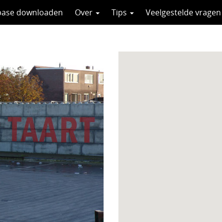
base downloaden
Over
Tips
Veelgestelde vragen