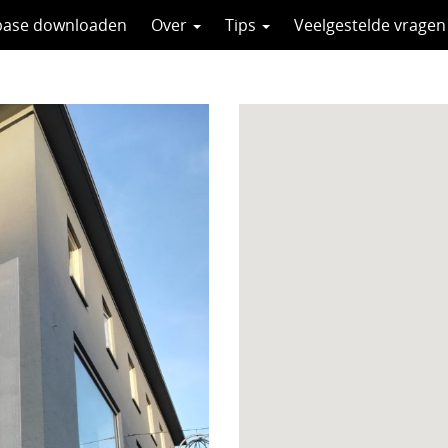
base downloaden
Over
Tips
Veelgestelde vragen