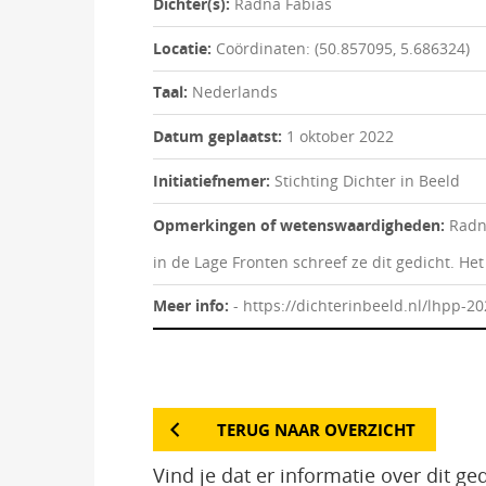
Dichter(s):
Radna Fabias
Locatie:
Coördinaten: (50.857095, 5.686324)
Taal:
Nederlands
Datum geplaatst:
1 oktober 2022
Initiatiefnemer:
Stichting Dichter in Beeld
Opmerkingen of wetenswaardigheden:
Radn
in de Lage Fronten schreef ze dit gedicht. Het 
Meer info:
- https://dichterinbeeld.nl/lhpp-2
TERUG NAAR OVERZICHT
Vind je dat er informatie over dit g