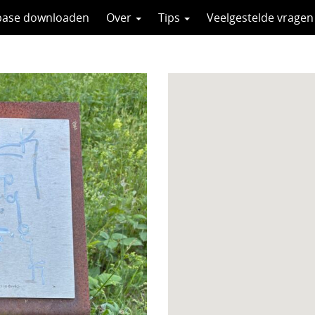
base downloaden
Over
Tips
Veelgestelde vragen