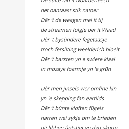
De stilte fan it Noarderleech
net oantaast stik natoer
Dêr 't de weagen mei it tij
de streamen folgje oer it Waad
Dêr 't bysûndere fegetaasje
troch fersilting weelderich bloeit
Dêr 't barsten yn e swiere klaai
in mozayk foarmje yn 'e grûn
Dêr men jinsels wer omfine kin
yn 'e skepping fan eartiids
Dêr 't bûnte kloften fûgels
harren wei sykje om te brieden
nij libben ûntstiet yn dyn skurte