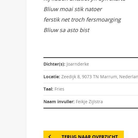
Bliuw moai stik natoer
ferstik net troch fersmoarging
Bliuw sa asto bist
Dichter(s):
Joarnderke
Locatie:
Zeedijk 8, 9073 TN Marrum, Nederla
Taal:
Fries
Naam invuller:
Feikje Zijlstra
TERUG NAAR OVERZICHT