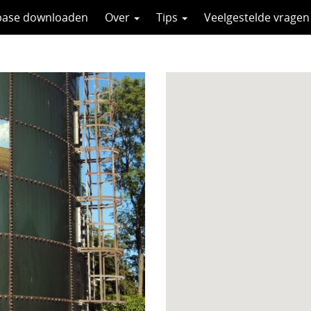
base downloaden
Over
Tips
Veelgestelde vragen