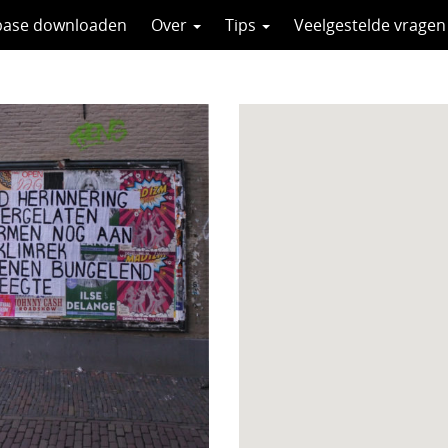
base downloaden
Over
Tips
Veelgestelde vragen