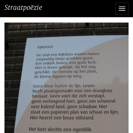
Direct
Straatpoëzie
Navi
naar
het
inhoud