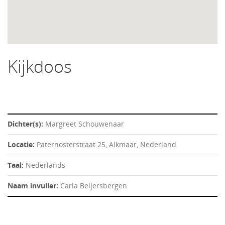
Kijkdoos
Dichter(s):
Margreet Schouwenaar
Locatie:
Paternosterstraat 25, Alkmaar, Nederland
Taal:
Nederlands
Naam invuller:
Carla Beijersbergen