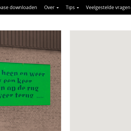
base downloaden
Over
Tips
Veelgestelde vragen