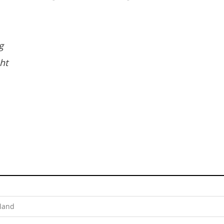
g
ht
land