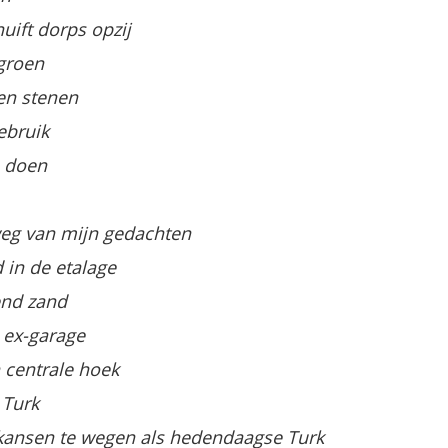
huift dorps opzij
 groen
en stenen
ebruik
n doen
eg van mijn gedachten
d in de etalage
end zand
e ex-garage
en centrale hoek
 Turk
n kansen te wegen als hedendaagse Turk