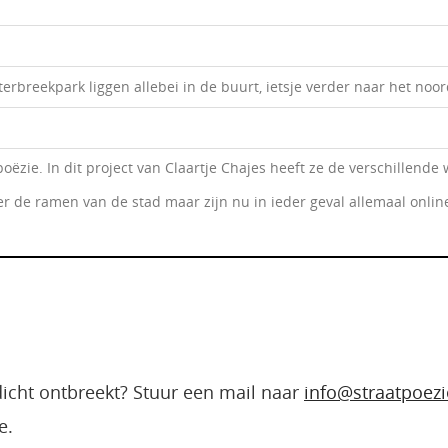
erbreekpark liggen allebei in de buurt, ietsje verder naar het noo
poëzie. In dit project van Claartje Chajes heeft ze de verschillen
er de ramen van de stad maar zijn nu in ieder geval allemaal online
edicht ontbreekt? Stuur een mail naar
info@straatpoezi
e.