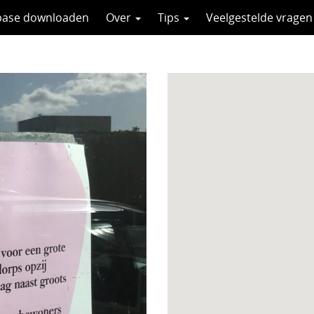
base downloaden
Over
Tips
Veelgestelde vragen