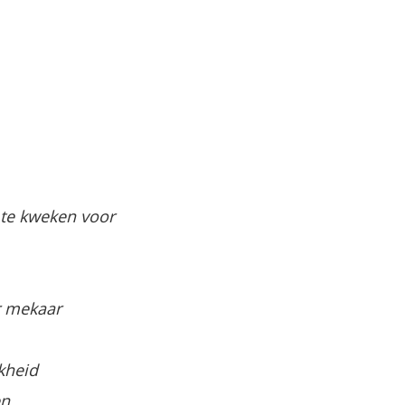
 te kweken voor
r mekaar
jkheid
en