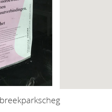
rbreekparkscheg