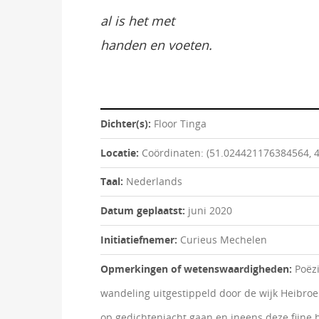
al is het met
handen en voeten.
Dichter(s):
Floor Tinga
Locatie:
Coördinaten: (51.024421176384564, 
Taal:
Nederlands
Datum geplaatst:
juni 2020
Initiatiefnemer:
Curieus Mechelen
Opmerkingen of wetenswaardigheden:
Poëzi
wandeling uitgestippeld door de wijk Heibro
op gedichtenjacht gaan en ineens deze fijne 