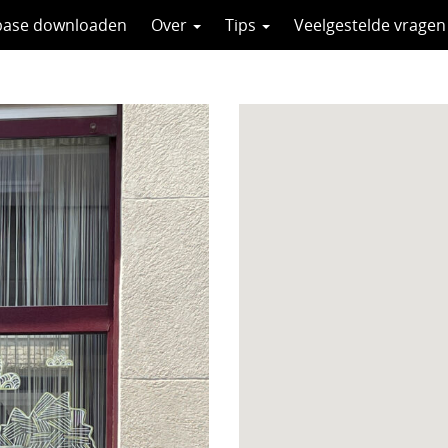
base downloaden
Over
Tips
Veelgestelde vragen