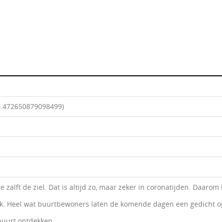
4.472650879098499)
e zalft de ziel. Dat is altijd zo, maar zeker in coronatijden. Daar
ek. Heel wat buurtbewoners laten de komende dagen een gedicht o
buurt ontdekken.