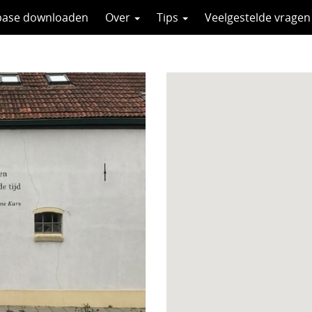
base downloaden
Over
Tips
Veelgestelde vragen