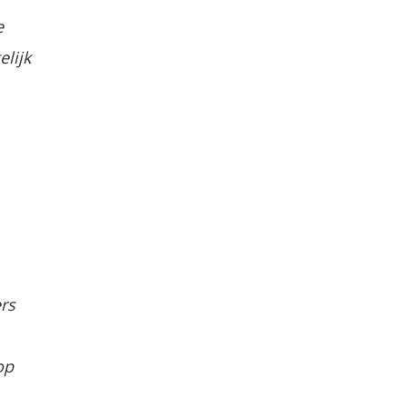
e
lijk
rs
op