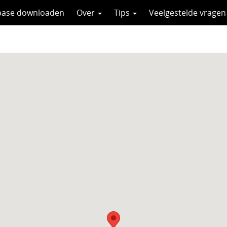
base downloaden
Over
Tips
Veelgestelde vragen