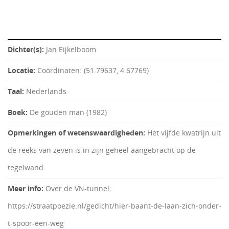
Dichter(s):
Jan Eijkelboom
Locatie:
Coördinaten: (51.79637, 4.67769)
Taal:
Nederlands
Boek:
De gouden man (1982)
Opmerkingen of wetenswaardigheden:
Het vijfde kwatrijn uit
de reeks van zeven is in zijn geheel aangebracht op de
tegelwand.
Meer info:
Over de VN-tunnel:
https://straatpoezie.nl/gedicht/hier-baant-de-laan-zich-onder-
t-spoor-een-weg