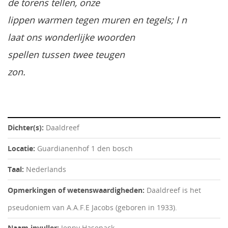
de torens tellen, onze
lippen warmen tegen muren en tegels; l n
laat ons wonderlijke woorden
spellen tussen twee teugen
zon.
Dichter(s):
Daaldreef
Locatie:
Guardianenhof 1 den bosch
Taal:
Nederlands
Opmerkingen of wetenswaardigheden:
Daaldreef is het
pseudoniem van A.A.F.E Jacobs (geboren in 1933).
Naam invuller:
Jenny Hasenack