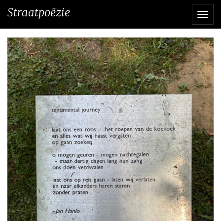
Direct
Straatpoëzie
Navi
naar
het
inhoud