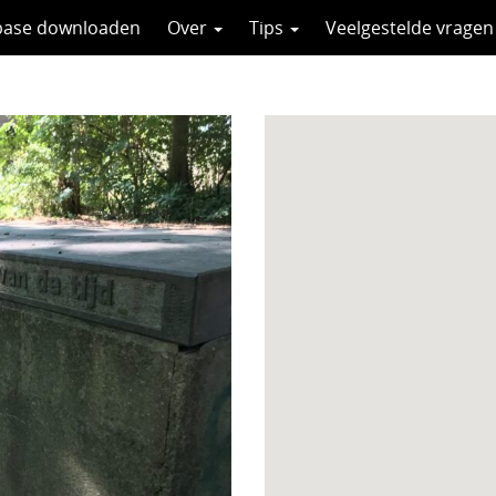
base downloaden
Over
Tips
Veelgestelde vragen