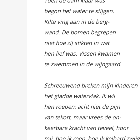
Toen de dam klaar was
begon het water te stijgen.
Kilte ving aan in de berg-
wand. De bomen begrepen
niet hoe zij stikten in wat
hen lief was. Vissen kwamen
te zwemmen in de wijngaard.
Schreeuwend breken mijn kinderen
het gladde watervlak. Ik wil
hen roepen: acht niet de pijn
van tekort, maar vrees de on-
keerbare kracht van teveel, hoor
mij, hoe ik roep, hoe ik keihard zwijg