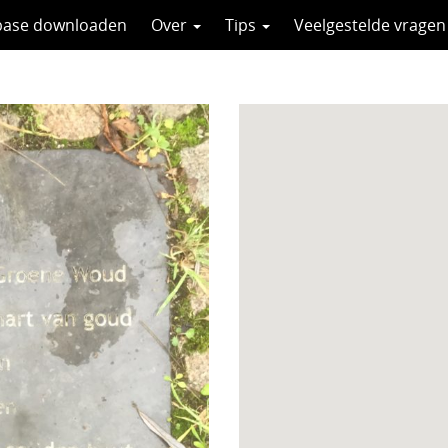
base downloaden
Over
Tips
Veelgestelde vragen