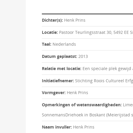
Dichter(s):
Henk Prins
Locatie:
Pastoor Teurlingsstraat 30, 5492 EE
Taal:
Nederlands
Datum geplaatst:
2013
Relatie met locatie:
Een speciale plek gewij
Initiatiefnemer:
Stichting Roois Cultureel Erf
Vormgever:
Henk Prins
Opmerkingen of wetenswaardigheden:
Lime
SonnemansDriehoek in Boskant (Meierijstad si
Naam invuller:
Henk Prins