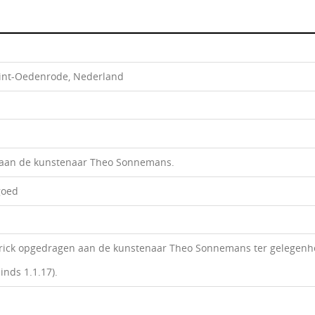
 Sint-Oedenrode, Nederland
d aan de kunstenaar Theo Sonnemans.
goed
rick opgedragen aan de kunstenaar Theo Sonnemans ter gelegenh
nds 1.1.17).