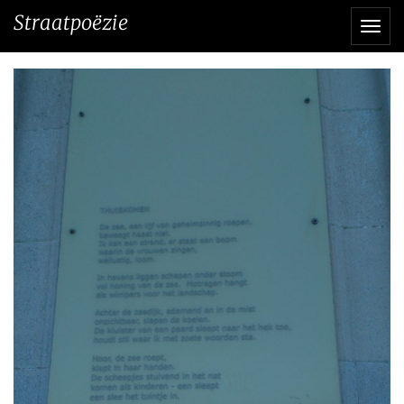
Direct
Straatpoëzie
Navi
naar
het
inhoud