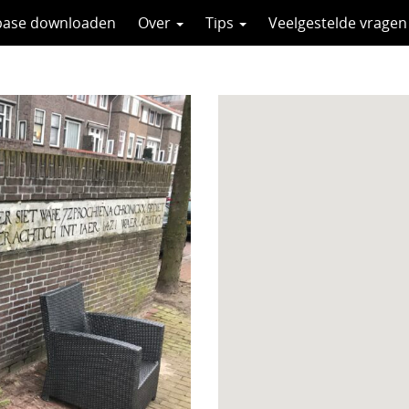
base downloaden
Over
Tips
Veelgestelde vragen