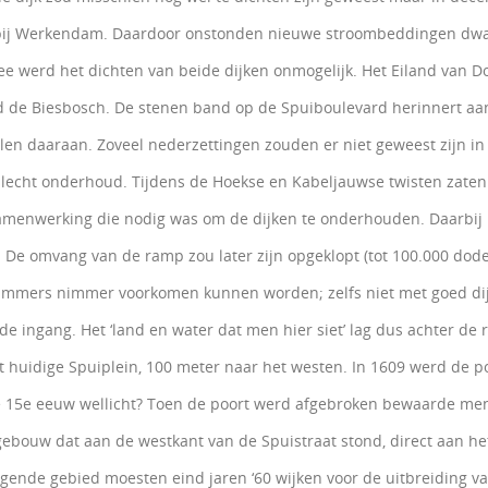
k bij Werkendam. Daardoor onstonden nieuwe stroombeddingen dwar
zee werd het dichten van beide dijken onmogelijk. Het Eiland van D
 de Biesbosch. De stenen band op de Spuiboulevard herinnert aan
len daaraan. Zoveel nederzettingen zouden er niet geweest zijn i
slecht onderhoud. Tijdens de Hoekse en Kabeljauwse twisten zaten
menwerking die nodig was om de dijken te onderhouden. Daarbij
. De omvang van de ramp zou later zijn opgeklopt (tot 100.000 dode
immers nimmer voorkomen kunnen worden; zelfs niet met goed dijk
e ingang. Het ‘land en water dat men hier siet’ lag dus achter de 
et huidige Spuiplein, 100 meter naar het westen. In 1609 werd de 
e 15e eeuw wellicht? Toen de poort werd afgebroken bewaarde men d
gebouw dat aan de westkant van de Spuistraat stond, direct aan h
iggende gebied moesten eind jaren ‘60 wijken voor de uitbreiding v