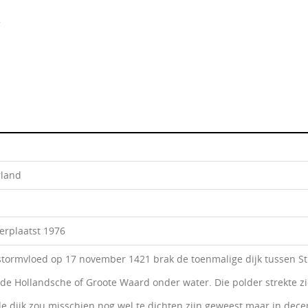
rland
erplaatst 1976
stormvloed op 17 november 1421 brak de toenmalige dijk tussen Str
 de Hollandsche of Groote Waard onder water. Die polder strekte zi
 de dijk zou misschien nog wel te dichten zijn geweest maar in de