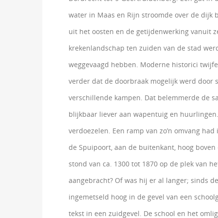
water in Maas en Rijn stroomde over de dij
uit het oosten en de getijdenwerking vanuit 
krekenlandschap ten zuiden van de stad werd
weggevaagd hebben. Moderne historici twijfe
verder dat de doorbraak mogelijk werd door 
verschillende kampen. Dat belemmerde de sa
blijkbaar liever aan wapentuig en huurlingen
verdoezelen. Een ramp van zo’n omvang had 
de Spuipoort, aan de buitenkant, hoog boven d
stond van ca. 1300 tot 1870 op de plek van h
aangebracht? Of was hij er al langer; sinds d
ingemetseld hoog in de gevel van een school
tekst in een zuidgevel. De school en het oml