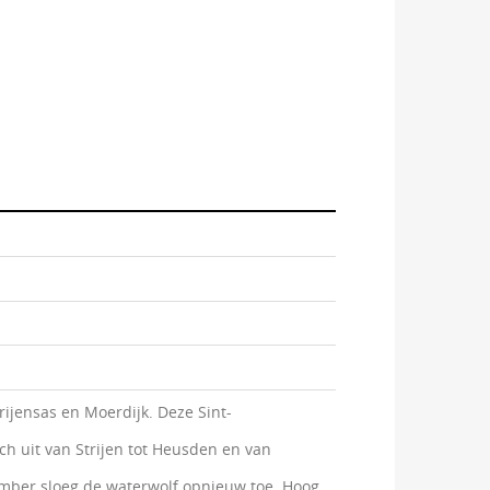
ijensas en Moerdijk. Deze Sint-
ch uit van Strijen tot Heusden en van
cember sloeg de waterwolf opnieuw toe. Hoog