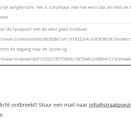
urtje aangebracht. Het is schijnbaar voor het eerst dat de tekst de
evel.
 van de Spuipoort met de tekst goed zichtbaar:
t.nl/search/detail/id/063903EB815A11EF8252FA163E9D8C4E/showbrow
echts de opgang naar de Spuibrug:
ht.nl/search/detail/id/F1CEDCC9D7DBD61367D4E5249B047CC9/show
edicht ontbreekt? Stuur een mail naar
info@straatpoezi
e.