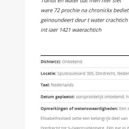
Tlandt en water dat men hier siet
ware 72 prochie na chronickx bediet
geinoundeert deur t water crachtich
int iaer 1421 waerachtich
Dichter(s):
Onbekend
Locatie:
Spuiboulevard 305, Dordrecht, Nede
Taal:
Nederlands
Datum geplaatst:
oorspronkelijk onbekend; h
Opmerkingen of wetenswaardigheden:
Een 
Elisabethsvloed zette een belangrijk deel van
Dordrecht tot ‘s-Geertruidenberg. Eén gat in