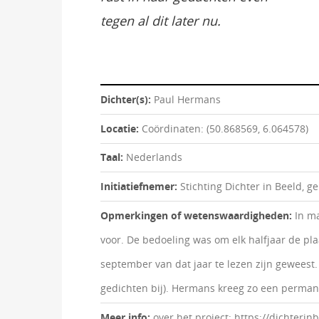
tegen al dit later nu.
Dichter(s):
Paul Hermans
Locatie:
Coördinaten: (50.868569, 6.064578)
Taal:
Nederlands
Initiatiefnemer:
Stichting Dichter in Beeld, 
Opmerkingen of wetenswaardigheden:
In ma
voor. De bedoeling was om elk halfjaar de pl
september van dat jaar te lezen zijn geweest.
gedichten bij). Hermans kreeg zo een permane
Meer info:
over het project: https://dichteri