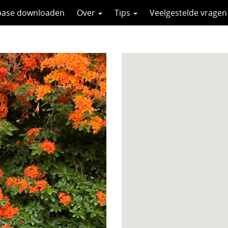
base downloaden
Over
Tips
Veelgestelde vragen