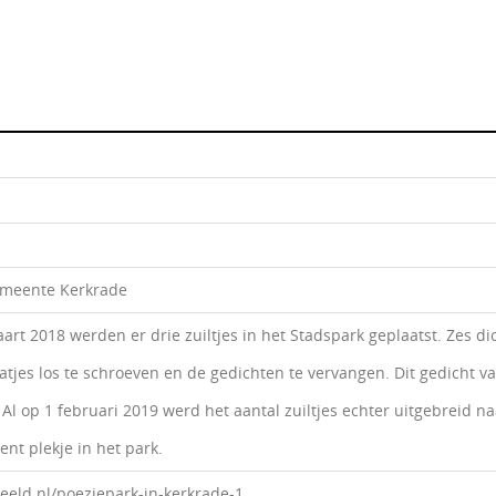
gemeente Kerkrade
art 2018 werden er drie zuiltjes in het Stadspark geplaatst. Zes d
aatjes los te schroeven en de gedichten te vervangen. Dit gedicht
 Al op 1 februari 2019 werd het aantal zuiltjes echter uitgebreid 
nt plekje in het park.
nbeeld.nl/poeziepark-in-kerkrade-1