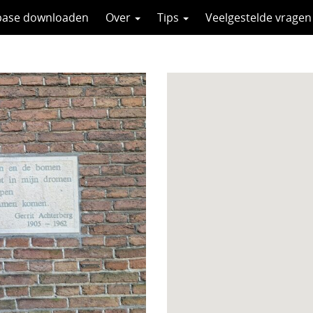
base downloaden
Over
Tips
Veelgestelde vragen