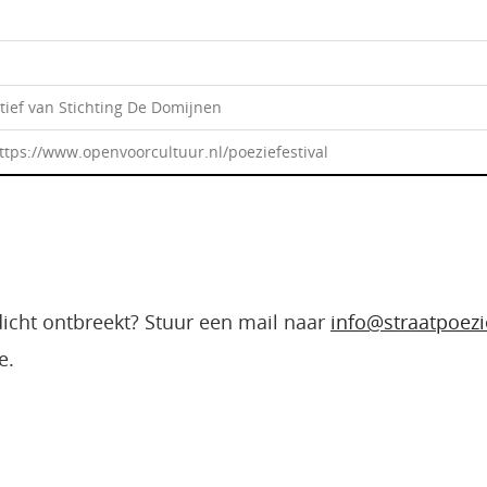
atief van Stichting De Domijnen
https://www.openvoorcultuur.nl/poeziefestival
edicht ontbreekt? Stuur een mail naar
info@straatpoezi
e.